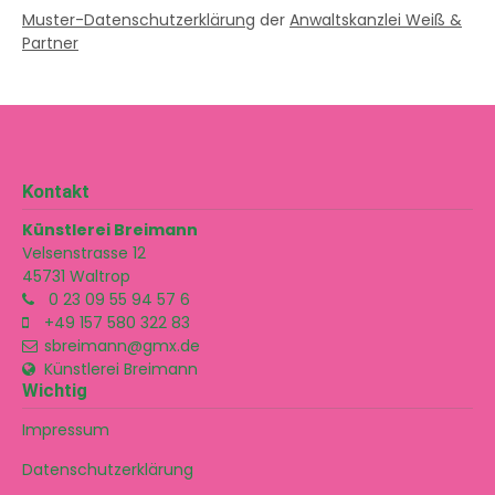
Muster-Datenschutzerklärung
der
Anwaltskanzlei Weiß &
Partner
Kontakt
Künstlerei Breimann
Velsenstrasse 12
45731
Waltrop
0 23 09 55 94 57 6
+49 157 580 322 83
sbreimann@gmx.de
Künstlerei Breimann
Wichtig
Impressum
Datenschutzerklärung